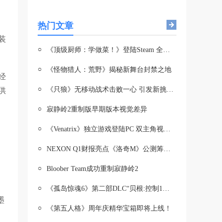
热门文章
装
○
《顶级厨师：学做菜！》登陆Steam 全球烹饪盛宴开启
○
《怪物猎人：荒野》揭秘新舞台封禁之地
经
○
《只狼》无移动战术击败一心 引发新挑战热潮
供
○
寂静岭2重制版早期版本视觉差异
○
《Venatrix》独立游戏登陆PC 双主角视角引热议
○
NEXON Q1财报亮点《洛奇M》公测筹备中年内有望与玩家见面
○
Bloober Team成功重制寂静岭2
○
《孤岛惊魂6》第二部DLC“贝根:控制1月11日推出
墨
○
《第五人格》周年庆精华宝箱即将上线！