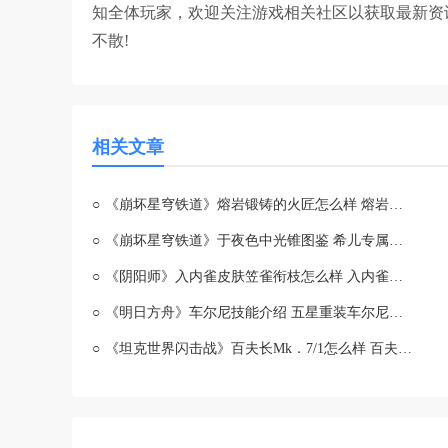
知全体玩家，欢迎关注游戏相关社区以获取最新资
不散!
相关文章
○
《崩坏星穹铁道》熔岩锻铸的火匠怎么样 熔岩锻铸的火匠属性一览
○
《崩坏星穹铁道》于夜色中光锥图鉴 希儿专属光锥于夜色中
○
《阴阳师》入内雀皮肤笠雀衔枝怎么样 入内雀新皮肤特效展示
○
《明日方舟》车尔尼技能介绍 五星重装车尔尼干员技能是什么
○
《坦克世界闪击战》百夫长Mk．7/1怎么样 百夫长Mk．7/1坦克图鉴