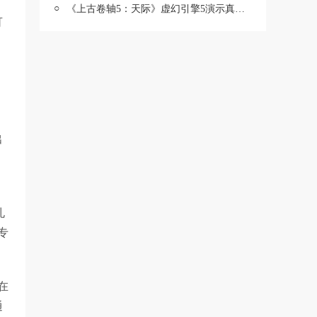
○
《上古卷轴5：天际》虚幻引擎5演示真实的溪木镇
可
出
孔
专
在
通