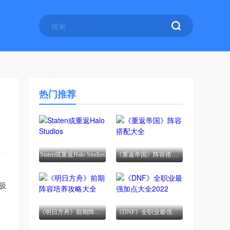
热门推荐
Staten或重返Halo Studios
《重返帝国》阵容搭配大全
，
极
《明日方舟》前期阵容培养攻略大全
《DNF》全职业最强加点大全2022