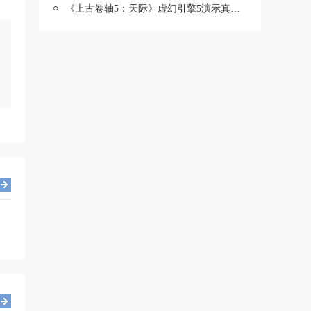
○
《上古卷轴5：天际》虚幻引擎5演示真实的溪木镇