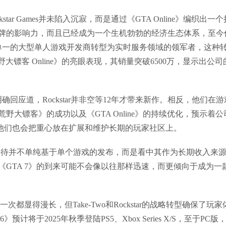
tar Games并未陷入沉寂，而是通过《GTA Online》编织出一个
牌的影响力，而且已经成为一个生机勃勃的经济生态体系，至今
star从单一的大型单人游戏开发商转型为实时服务领域的领军者，这种
野大镖客 Online》的亮眼表现，其销量突破6500万，显示出公司
明确回应道，Rockstar并非空等12年才带来新作。相反，他们在游
大镖客》的成功以及《GTA Online》的持续优化，预示着公
，他们也会把重心放在扩展和维护长期的玩家社区上。
6》的期待并不单纯基于单个游戏的发布，而是看中其作为长期收入来
GTA 7》的到来可能不会像以往那样迅速，而更倾向于成为一
都显得漫长，但Take-Two和Rockstar的战略转型确保了玩家
将于2025年秋季登陆PS5、Xbox Series X/S，至于PC版