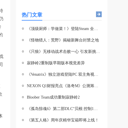
持
热门文章
仍
转
○
《顶级厨师：学做菜！》登陆Steam 全球烹饪盛宴开启
的
○
《怪物猎人：荒野》揭秘新舞台封禁之地
○
《只狼》无移动战术击败一心 引发新挑战热潮
戏
○
寂静岭2重制版早期版本视觉差异
司
○
《Venatrix》独立游戏登陆PC 双主角视角引热议
○
源
NEXON Q1财报亮点《洛奇M》公测筹备中年内有望与玩家见面
款
○
Bloober Team成功重制寂静岭2
○
《孤岛惊魂6》第二部DLC“贝根:控制1月11日推出
体
○
《第五人格》周年庆精华宝箱即将上线！
，