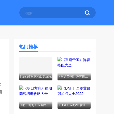
热门推荐
Staten或重返Halo Studios
《重返帝国》阵容搭配大全
解
翘
《明日方舟》前期阵容培养攻略大全
《DNF》全职业最强加点大全2022