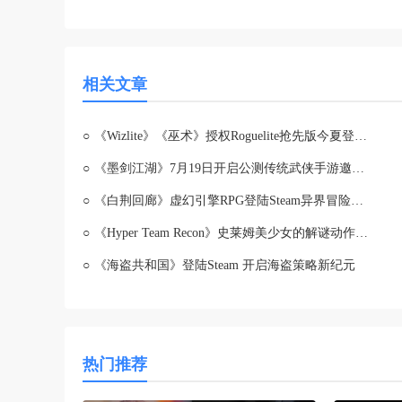
相关文章
○
《Wizlite》《巫术》授权Roguelite抢先版今夏登陆Steam
○
《墨剑江湖》7月19日开启公测传统武侠手游邀你共赴水墨江湖
○
《白荆回廊》虚幻引擎RPG登陆Steam异界冒险待启
○
《Hyper Team Recon》史莱姆美少女的解谜动作冒险现已揭晓！
○
《海盗共和国》登陆Steam 开启海盗策略新纪元
热门推荐