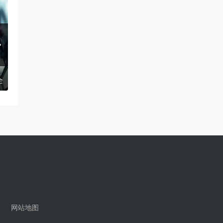
全
《DNF》全职业最强加点大全2022
《明日方舟》五星
网站地图