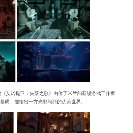
戏《艾诺提亚：失落之歌》由位于米兰的新锐游戏工作室——
风光为基调，描绘出一方光彩绚丽的优美世界。