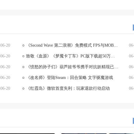
06-20
○
《Second Wave 第二浪潮》免费模式 FPS与MOBA融合巨制邀您无门槛畅玩
06
06-20
○
致敬《血源》《梦魇卡丁车》PC版下载超50万揽获97%好评
06
06-20
○
《愤怒的孙子们》葫芦娃爷爷携手对抗妖精现已Steam免费畅玩
06
06-20
○
《改名师》登陆Steam：回合策略 文字驱魔游戏
06
06-20
○
《红霞岛》微软首度失利：玩家退款行动启动
06