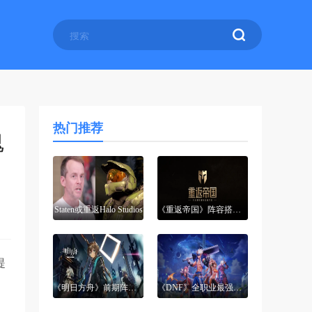
热门推荐
魂
Staten或重返Halo Studios
《重返帝国》阵容搭配大全
提
《明日方舟》前期阵容培养攻略大全
《DNF》全职业最强加点大全2022