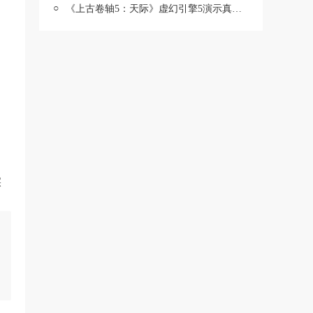
○
《上古卷轴5：天际》虚幻引擎5演示真实的溪木镇
实