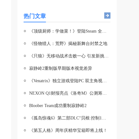
热门文章
○
《顶级厨师：学做菜！》登陆Steam 全球烹饪盛宴开启
○
《怪物猎人：荒野》揭秘新舞台封禁之地
○
《只狼》无移动战术击败一心 引发新挑战热潮
○
寂静岭2重制版早期版本视觉差异
○
《Venatrix》独立游戏登陆PC 双主角视角引热议
○
NEXON Q1财报亮点《洛奇M》公测筹备中年内有望与玩家见面
○
Bloober Team成功重制寂静岭2
○
《孤岛惊魂6》第二部DLC“贝根:控制1月11日推出
○
《第五人格》周年庆精华宝箱即将上线！